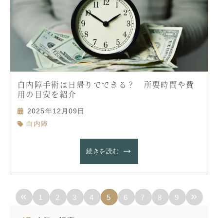
白内障手術は日帰りでできる？ 所要時間や費
用の目安を紹介
2025年12月09日
白内障
続きを読む
«
»
1
2
3
4
5
6
7
8
9