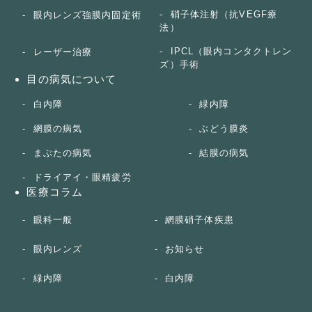
硝子体注射（抗VEGF療
眼内レンズ強膜内固定術
法）
IPCL（眼内コンタクトレン
レーザー治療
ズ）手術
目の病気について
白内障
緑内障
網膜の病気
ぶどう膜炎
まぶたの病気
結膜の病気
ドライアイ・眼精疲労
医療コラム
眼科一般
網膜硝子体疾患
眼内レンズ
お知らせ
緑内障
白内障